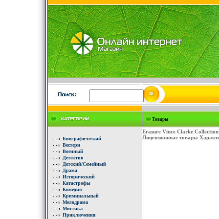
Товары
Erasure Vince Clarke Collecti
Лицензионные товары Характе
Биографический
Вестерн
Военный
Детектив
Детский/Семейный
Драма
Исторический
Катастрофы
Комедия
Криминальный
Мелодрама
Мистика
Приключения