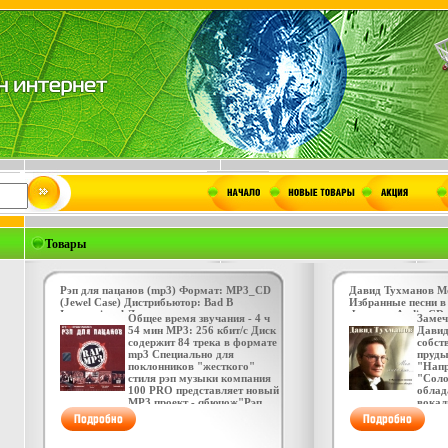
Товары
Рэп для пацанов (mp3) Формат: MP3_CD
Давид Тухманов 
(Jewel Case) Дистрибьютор: Bad B
Избранные песни в
International Лицензионные товары
Формат: Audio CD
Общее время звучания - 4 ч
Замеч
Характеристики аудионосителей 2004 г
"РОФФ ТЕКНОЛОД
54 мин МР3: 256 кбит/с Диск
Давид
Сборник инфо 4257v.
товары Характерис
содержит 84 трека в формате
собст
Сборник инфо 4796
mp3 Специально для
пруды
поклонников "жесткого"
"Напр
стиля рэп музыки компания
"Соло
100 PRO представляет новый
облад
MP3 проект - qбюцож"Рэп
вока
для пацанов-MP3", в
ампли
который вошли альбомы
голос
таких рэп групп, как "X-
Тухма