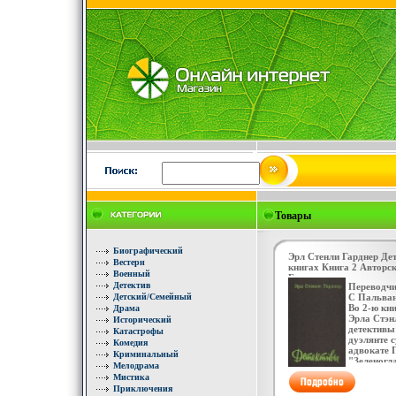
Товары
Биографический
Эрл Стенли Гарднер Де
Вестерн
книгах Книга 2 Авторс
Военный
Букинистическое издан
Детектив
Переводчи
Хорошая Издательства
Детский/Семейный
С Пальва
Мегаполис-Экспресс, 1
Во 2-ю кн
Драма
переплет, 544 стр ISBN 
Эрла Стэн
Исторический
детективы
Катастрофы
дуэлянте 
Комедия
адвокате 
Криминальный
"Зеленогл
Мелодрама
"Дело о з
Мистика
"Ледяные 
Приключения
рассказы,