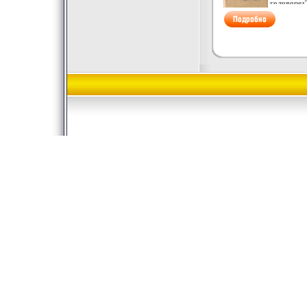
головорез
завоевани
бфяктмерт
Кавказа, 
действие 
Северо-Во
конце 60-х
содержат 
годов XIX 
образы ру
присоедин
удельных 
империи т
характери
Азии Схва
экономиче
разбойнич
государст
караваны,
политическ
жестокост
управлени
ненависть,
XI - начал
жервдмчют
Николай К
восточный
двпггбере
экзотику -
Симбирско
читатель 
помещика
произведе
году жизн
офицера р
привезли 
путешеств
пансион м
художника
профессор
участник
он пыталс
событий А
военную с
Каразин Б
был еще .
художник-
в дворянс
колонизат
России в 
непосредс
в качестве
военных д
принимал 
экспедици
доставивш