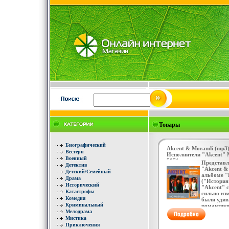
Товары
Биографический
Akcent & Morandi (mp3)
Вестерн
Исполнители "Akcent" 
Военный
5071v.
Представл
Детектив
"Akcent &
Детский/Семейный
альбоме "P
Драма
("История
Исторический
"Akcent" 
Катастрофы
сильно изм
Комедия
были удив
Криминальный
романтики
Мелодрама
настоящих
Этот диск
Мистика
два хита "
Приключения