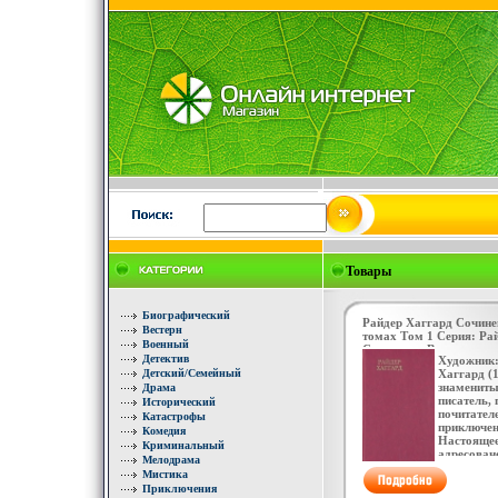
Товары
Биографический
Райдер Хаггард Сочине
Вестерн
томах Том 1 Серия: Ра
Военный
Сочинения В восьми то
Детектив
Художник:
Детский/Семейный
Хаггард (1
знамениты
Драма
писатель, 
Исторический
почитател
Катастрофы
приключен
Комедия
Настоящее
Криминальный
адресован
Мелодрама
юношеству
Мистика
будет с о
Приключения
воспринят