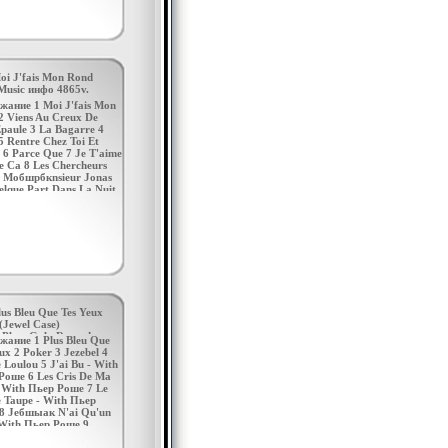
oi J'fais Mon Rond
 Music инфо 4865v.
жание 1 Moi J'fais Mon
2 Viens Au Creux De
paule 3 La Bagarre 4
5 Rentre Chez Toi Et
 6 Parce Que 7 Je T'aime
 Ca 8 Les Chercheurs
9 Moбшрбкnsieur Jonas
elque Part Dans La Nuit
emigrant 12 Heureux Avec
ens 13 Toi 14 Je
ais 15 Ca 16 A
rder 17 Je Veux Те Dire
 18 Ah Исполнитель
 Азнавур Charles
our Shahnour Varenagh
urjвжьгвian Шарль
ур (его настоящее имя
 Варинаг Азнавурян)
us Bleu Que Tes Yeux
ся 22 мая 1924 года в
Jewel Case)
е, в семье выходцев из
Play, Gala Records
жание 1 Plus Bleu Que
ии В девять лет он
ары Характеристики
ux 2 Poker 3 Jezebel 4
ые вышел на сцену как
8 г Сборник:
 Loulou 5 J'ai Bu - With
р В годы Второй
 инфо 4867v.
Роше 6 Les Cris De Ma
ой войны принимал
- With Пьер Роше 7 Le
е в .
e Taupe - With Пьер
8 Jeбшыак N'ai Qu'un
 With Пьер Роше 9
t Express - With Пьер