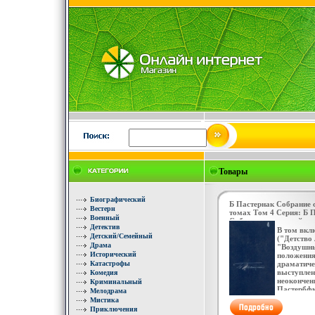
Товары
Биографический
Б Пастернак Собрание 
Вестерн
томах Том 4 Серия: Б 
Военный
Собрание сочинений в 
Детектив
7941p.
В том вкл
Детский/Семейный
("Детство
Драма
"Воздушны
Исторический
положения"
Катастрофы
драматиче
выступлен
Комедия
неокончен
Криминальный
Пастербф
Мелодрама
Борис Пас
Мистика
января (1
Приключения
года в Мо