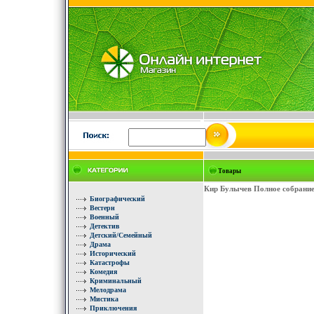
Товары
Кир Булычев Полное собрание 
Биографический
Вестерн
Военный
Детектив
Детский/Семейный
Драма
Исторический
Катастрофы
Комедия
Криминальный
Мелодрама
Мистика
Приключения