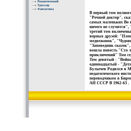
Романтический
Триллер
Фантастика
В первый том полног
"Речной доктор", ска
самых маленьких Во 
ничего не случится"
третий том включены
верных друзей: "Пле
медвежонок", "Чудов
"Заповедник сказок"
вошла повесть "Сто 
приключений" Том се
Том девятый - "Войн
одиннадцатый - "Дет
Булычев Родился в Мо
педагогического инст
переводчиком в Бирме
АН СССР В 1962-63 .