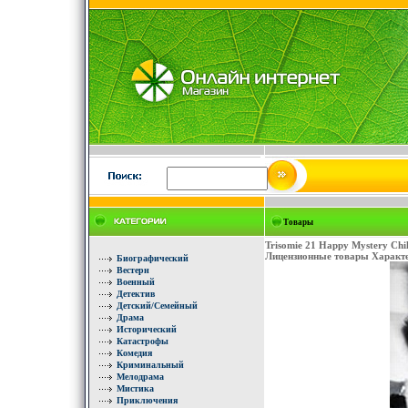
Товары
Trisomie 21 Happy Mystery Ch
Лицензионные товары Характе
Биографический
Вестерн
Военный
Детектив
Детский/Семейный
Драма
Исторический
Катастрофы
Комедия
Криминальный
Мелодрама
Мистика
Приключения