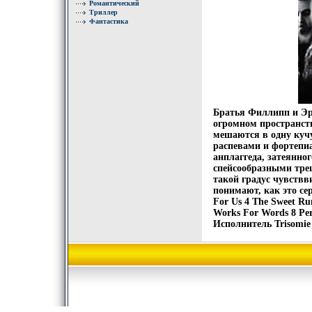
Романтический
Триллер
Фантастика
Братья Филлипп и Эр
огромном пространств
мешаются в одну ку
распевами и фортепиа
анплаггеда, затеянно
спейсообразными тре
такой градус чувствв
понимают, как это сер
For Us 4 The Sweet Ru
Works For Words 8 Per
Исполнитель Trisomie 